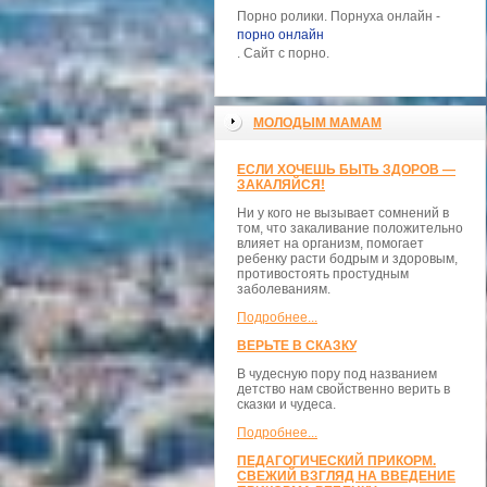
Порно ролики. Порнуха онлайн -
порно онлайн
. Сайт с порно.
МОЛОДЫМ МАМАМ
ЕСЛИ ХОЧЕШЬ БЫТЬ ЗДОРОВ —
ЗАКАЛЯЙСЯ!
Ни у кого не вызывает сомнений в
том, что закаливание положительно
влияет на организм, помогает
ребенку расти бодрым и здоровым,
противостоять простудным
заболеваниям.
Подробнее...
ВЕРЬТЕ В СКАЗКУ
В чудесную пору под названием
детство нам свойственно верить в
сказки и чудеса.
Подробнее...
ПЕДАГОГИЧЕСКИЙ ПРИКОРМ.
СВЕЖИЙ ВЗГЛЯД НА ВВЕДЕНИЕ