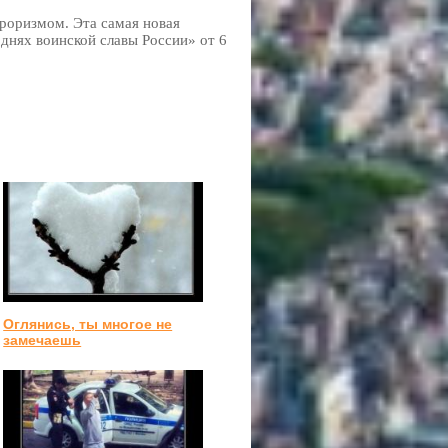
рроризмом. Эта самая новая
днях воинской славы России» от 6
Оглянись, ты многое не
замечаешь