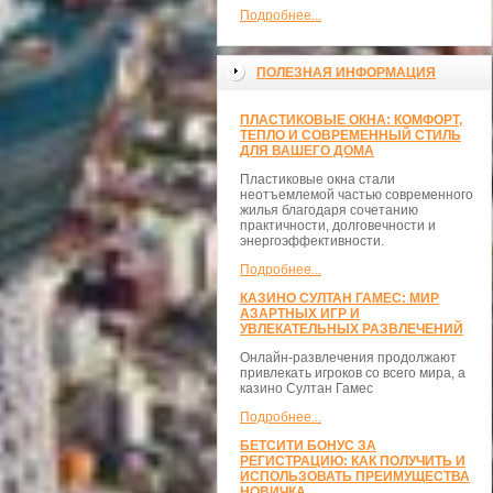
Подробнее...
ПОЛЕЗНАЯ ИНФОРМАЦИЯ
ПЛАСТИКОВЫЕ ОКНА: КОМФОРТ,
ТЕПЛО И СОВРЕМЕННЫЙ СТИЛЬ
ДЛЯ ВАШЕГО ДОМА
Пластиковые окна стали
неотъемлемой частью современного
жилья благодаря сочетанию
практичности, долговечности и
энергоэффективности.
Подробнее...
КАЗИНО СУЛТАН ГАМЕС: МИР
АЗАРТНЫХ ИГР И
УВЛЕКАТЕЛЬНЫХ РАЗВЛЕЧЕНИЙ
Онлайн-развлечения продолжают
привлекать игроков со всего мира, а
казино Султан Гамес
Подробнее...
БЕТСИТИ БОНУС ЗА
РЕГИСТРАЦИЮ: КАК ПОЛУЧИТЬ И
ИСПОЛЬЗОВАТЬ ПРЕИМУЩЕСТВА
НОВИЧКА