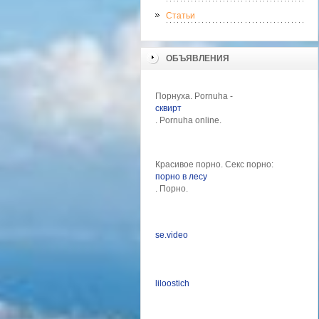
Статьи
ОБЪЯВЛЕНИЯ
Порнуха. Pornuha -
сквирт
. Pornuha online.
Красивое порно. Секс порно:
порно в лесу
. Порно.
se.video
liloostich