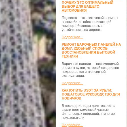
ПОЧЕМУ ЭТО ОПТИМАЛЬНЫЙ
ВЫБОР ДЛЯ ВАШЕГО
АВТОМОБИЛЯ
Подвеска — это ключевой элемент
автомобиля, обеспечивающий
комфорт, безопасность и
устойчивость на дороге.
Подробнее...
РЕМОНТ ВАРОЧНЫХ ПАНЕЛЕЙ НА
ДОМУ: УДОБНЫЙ СПОСОБ
ВОССТАНОВЛЕНИЯ БЫТОВОЙ
ТЕХНИКИ
Варочные панели — незаменимый
элемент кухни, который ежедневно
подвергается интенсивной
эксплуатации.
Подробнее...
КАК КУПИТЬ USDT ЗА РУБЛИ:
ПОШАГОВОЕ РУКОВОДСТВО ДЛЯ
НОВИЧКОВ
В последние годы криптовалюты
стали неотъемлемой частью
финансовых операций, и многие
пользователи
Подробнее...