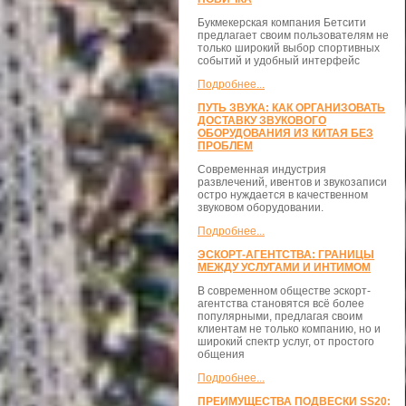
Букмекерская компания Бетсити
предлагает своим пользователям не
только широкий выбор спортивных
событий и удобный интерфейс
Подробнее...
ПУТЬ ЗВУКА: КАК ОРГАНИЗОВАТЬ
ДОСТАВКУ ЗВУКОВОГО
ОБОРУДОВАНИЯ ИЗ КИТАЯ БЕЗ
ПРОБЛЕМ
Современная индустрия
развлечений, ивентов и звукозаписи
остро нуждается в качественном
звуковом оборудовании.
Подробнее...
ЭСКОРТ-АГЕНТСТВА: ГРАНИЦЫ
МЕЖДУ УСЛУГАМИ И ИНТИМОМ
В современном обществе эскорт-
агентства становятся всё более
популярными, предлагая своим
клиентам не только компанию, но и
широкий спектр услуг, от простого
общения
Подробнее...
ПРЕИМУЩЕСТВА ПОДВЕСКИ SS20: