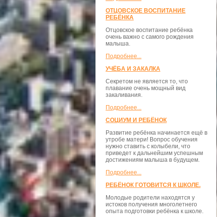
ОТЦОВСКОЕ ВОСПИТАНИЕ
РЕБЁНКА
Отцовское воспитание ребёнка
очень важно с самого рождения
малыша.
Подробнее...
УЧЁБА И ЗАКАЛКА
Секретом не является то, что
плавание очень мощный вид
закаливания.
Подробнее...
СОЦИУМ И РЕБЁНОК
Развитие ребёнка начинается ещё в
утробе матери! Вопрос обучения
нужно ставить с колыбели, что
приведет к дальнейшим успешным
достижениям малыша в будущем.
Подробнее...
РЕБЁНОК ГОТОВИТСЯ К ШКОЛЕ.
Молодые родители находятся у
истоков получения многолетнего
опыта подготовки ребёнка к школе.