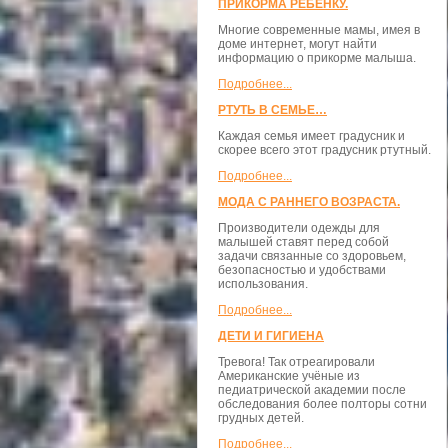
ПРИКОРМА РЕБЕНКУ.
Многие современные мамы, имея в
доме интернет, могут найти
информацию о прикорме малыша.
Подробнее...
РТУТЬ В СЕМЬЕ…
Каждая семья имеет градусник и
скорее всего этот градусник ртутный.
Подробнее...
МОДА С РАННЕГО ВОЗРАСТА.
Производители одежды для
малышей ставят перед собой
задачи связанные со здоровьем,
безопасностью и удобствами
использования.
Подробнее...
ДЕТИ И ГИГИЕНА
Тревога! Так отреагировали
Американские учёные из
педиатрической академии после
обследования более полторы сотни
грудных детей.
Подробнее...